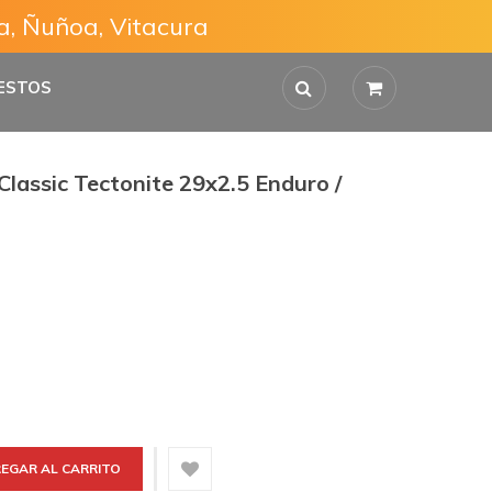
a, Ñuñoa, Vitacura
Bienvenido a VOOM
Mi Cuenta
ESTOS
lassic Tectonite 29x2.5 Enduro /
EGAR AL CARRITO