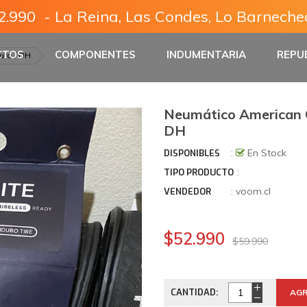
2.990  - La Reina, Las Condes, Lo Barneche
CTOS
COMPONENTES
INDUMENTARIA
REPU
uro / DH
Neumático American C
DH
:
En Stock
DISPONIBLES
:
TIPO PRODUCTO
:
voom.cl
VENDEDOR
$52.990
$59.990
CANTIDAD:
AGR