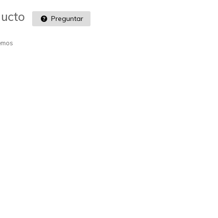
ducto
Preguntar
remos