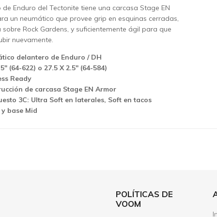
 de Enduro del Tectonite tiene una carcasa Stage EN
ra un neumático que provee grip en esquinas cerradas,
 sobre Rock Gardens, y suficientemente ágil para que
ubir nuevamente.
tico delantero de Enduro / DH
.5" (64-622) o 27.5 X 2.5" (64-584)
ess Ready
rucción de carcasa Stage EN Armor
sto 3C: Ultra Soft en laterales, Soft en tacos
 y base Mid
POLÍTICAS DE
VOOM
I