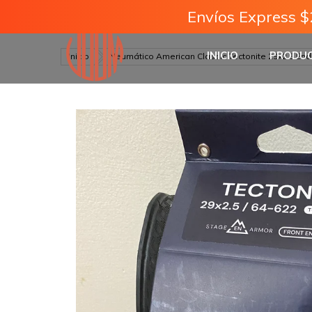
Envíos Express $
INICIO
PRODU
Inicio
Neumático American Classic Tectonite 29x2.5 End