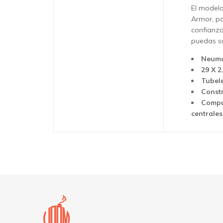
El modelo
Armor, pa
confianza
puedas s
Neumá
29 X 2
Tubel
Const
Compue
centrales